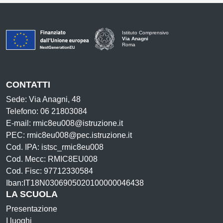
Istituto Comprensivo
Via Anagni
Roma
CONTATTI
Sede: Via Anagni, 48
Telefono: 06 21803084
E-mail: rmic8eu008@istruzione.it
PEC: rmic8eu008@pec.istruzione.it
Cod. IPA: istsc_rmic8eu008
Cod. Mecc: RMIC8EU008
Cod. Fisc: 97712330584
Iban:IT18N0306905020100000046438
LA SCUOLA
Presentazione
I luoghi