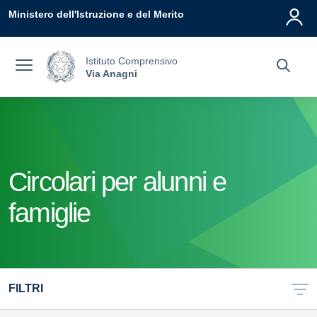
Vai ai contenuti
Vai al menu di navigazione
Vai al footer
Ministero dell'Istruzione e del Merito
Istituto Comprensivo
Via Anagni
Circolari per alunni e
famiglie
FILTRI