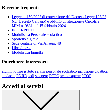
Ricerche frequenti
Legge n. 159/2023 di conversione del Decreto Legge 123/23
(cd. Decreto Caivano) e obbligo di istruzione e Circolare
MIM n. 9881 del 15 febbraio 2024
INTERPELLI
Modulistica Personale scolastico
Sportello digitale
Sede centrale di Via Anagni, 48
Libri di testo
Modulistica famiglie
Potrebbero interessarti
alunni
notizie
istituto
servizi
personale scolastico
inclusione
didattica
sindacati
PNRR
sedi
sciopero
PCTO
scuole aperte
PTOF
Accedi ai servizi