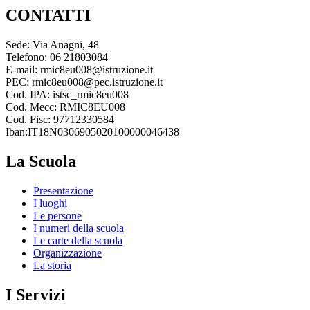
CONTATTI
Sede: Via Anagni, 48
Telefono: 06 21803084
E-mail: rmic8eu008@istruzione.it
PEC: rmic8eu008@pec.istruzione.it
Cod. IPA: istsc_rmic8eu008
Cod. Mecc: RMIC8EU008
Cod. Fisc: 97712330584
Iban:IT18N0306905020100000046438
La Scuola
Presentazione
I luoghi
Le persone
I numeri della scuola
Le carte della scuola
Organizzazione
La storia
I Servizi