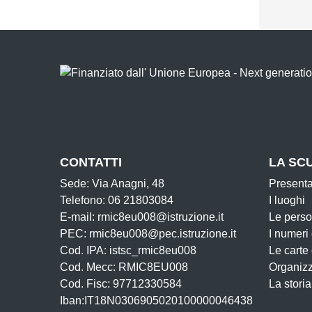
CONTATTI
LA SC
Sede: Via Anagni, 48
Present
Telefono: 06 21803084
I luoghi
E-mail: rmic8eu008@istruzione.it
Le pers
PEC: rmic8eu008@pec.istruzione.it
I numeri
Cod. IPA: istsc_rmic8eu008
Le carte
Cod. Mecc: RMIC8EU008
Organiz
Cod. Fisc: 97712330584
La storia
Iban:IT18N0306905020100000046438