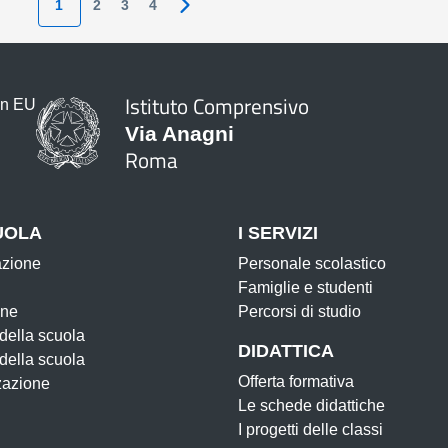
1
2
3
4
Pagina successiva
Istituto Comprensivo
Via Anagni
Roma
UOLA
I SERVIZI
azione
Personale scolastico
Famiglie e studenti
one
Percorsi di studio
 della scuola
DIDATTICA
 della scuola
Offerta formativa
zazione
Le schede didattiche
I progetti delle classi