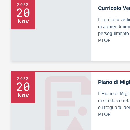
2023
20
Curricolo Ver
Il curricolo ver
Nov
di apprendiment
perseguimento di
PTOF
2023
20
Piano di Mig
Il Piano di Mig
Nov
di stretta corre
e i traguardi de
PTOF