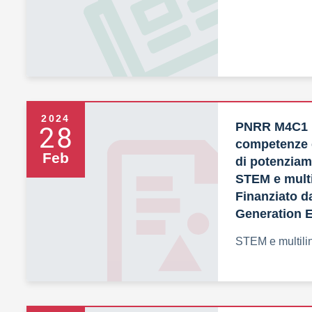
2024
28
PNRR M4C1 I
competenze e
Feb
di potenzia
STEM e multi
Finanziato d
Generation 
STEM e multili