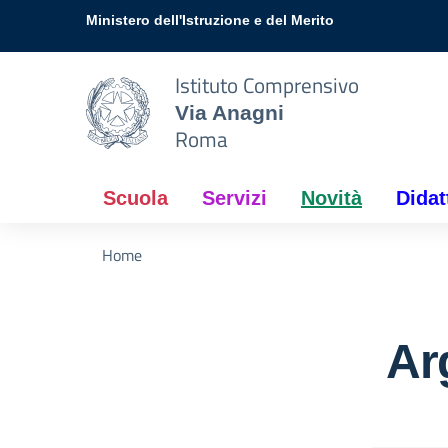
Vai ai contenuti
Vai al menu di navigazione
Vai al footer
Ministero dell'Istruzione e del Merito
Istituto Comprensivo
Via Anagni
Roma
Scuola
Servizi
Novità
Didat
Home
Ar