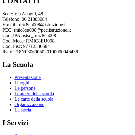
CONTATTI
Sede: Via Anagni, 48
Telefono: 06 21803084
E-mail: rmic8eu008@istruzione.it
PEC: rmic8eu008@pec.istruzione.it
Cod. IPA: istsc_rmic8eu008
Cod. Mecc: RMIC8EU008
Cod. Fisc: 97712330584
Iban:IT18N0306905020100000046438
La Scuola
Presentazione
I luoghi
Le persone
I numeri della scuola
Le carte della scuola
Organizzazione
La storia
I Servizi