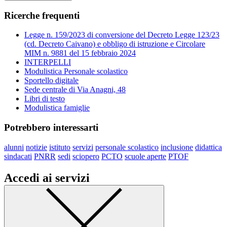
Ricerche frequenti
Legge n. 159/2023 di conversione del Decreto Legge 123/23
(cd. Decreto Caivano) e obbligo di istruzione e Circolare
MIM n. 9881 del 15 febbraio 2024
INTERPELLI
Modulistica Personale scolastico
Sportello digitale
Sede centrale di Via Anagni, 48
Libri di testo
Modulistica famiglie
Potrebbero interessarti
alunni
notizie
istituto
servizi
personale scolastico
inclusione
didattica
sindacati
PNRR
sedi
sciopero
PCTO
scuole aperte
PTOF
Accedi ai servizi