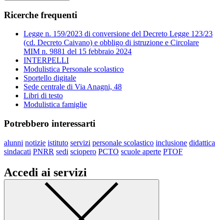
Ricerche frequenti
Legge n. 159/2023 di conversione del Decreto Legge 123/23
(cd. Decreto Caivano) e obbligo di istruzione e Circolare
MIM n. 9881 del 15 febbraio 2024
INTERPELLI
Modulistica Personale scolastico
Sportello digitale
Sede centrale di Via Anagni, 48
Libri di testo
Modulistica famiglie
Potrebbero interessarti
alunni
notizie
istituto
servizi
personale scolastico
inclusione
didattica
sindacati
PNRR
sedi
sciopero
PCTO
scuole aperte
PTOF
Accedi ai servizi