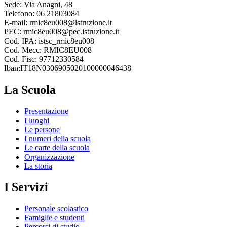
Sede: Via Anagni, 48
Telefono: 06 21803084
E-mail: rmic8eu008@istruzione.it
PEC: rmic8eu008@pec.istruzione.it
Cod. IPA: istsc_rmic8eu008
Cod. Mecc: RMIC8EU008
Cod. Fisc: 97712330584
Iban:IT18N0306905020100000046438
La Scuola
Presentazione
I luoghi
Le persone
I numeri della scuola
Le carte della scuola
Organizzazione
La storia
I Servizi
Personale scolastico
Famiglie e studenti
Percorsi di studio