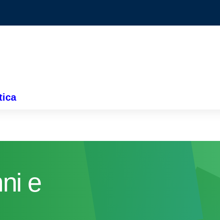
tica
nni e