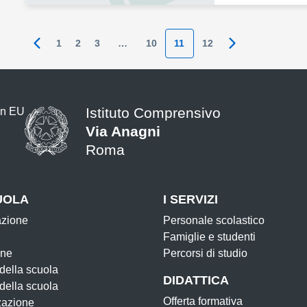
1
2
3
…
10
11
12
Pagina precedente
Pagina success
Istituto Comprensivo
Via Anagni
Roma
UOLA
I SERVIZI
azione
Personale scolastico
Famiglie e studenti
one
Percorsi di studio
 della scuola
DIDATTICA
 della scuola
Offerta formativa
zazione