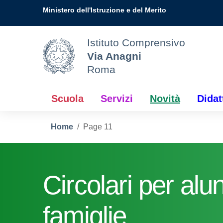
Vai ai contenuti
Vai al menu di navigazione
Vai al footer
Ministero dell'Istruzione e del Merito
Istituto Comprensivo
Via Anagni
Roma
Scuola
Servizi
Novità
Didat
Home
Page 11
Circolari per alu
famiglie