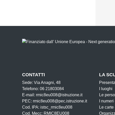
CONTATTI
LA SC
Sede: Via Anagni, 48
Present
Telefono: 06 21803084
I luoghi
E-mail: rmic8eu008@istruzione.it
Le pers
PEC: rmic8eu008@pec.istruzione.it
I numeri
Cod. IPA: istsc_rmic8eu008
Le carte
Cod. Mecc: RMIC8EU008
Organiz