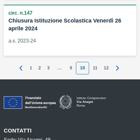
circ. n.147
Chiusura Istituzione Scolastica Venerdì 26
aprile 2024
a.s. 2023-24
1
2
3
…
9
10
11
12
Pagina precedente
Pagina su
Istituto Comprensivo
Via Anagni
Roma
CONTATTI
Sede: Via Anagni, 48