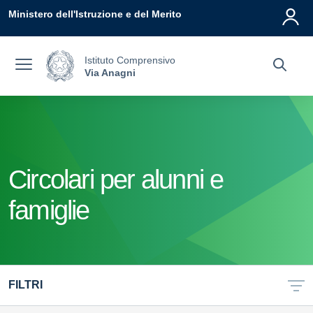
Vai ai contenuti
Vai al menu di navigazione
Vai al footer
Ministero dell'Istruzione e del Merito
Istituto Comprensivo
Via Anagni
Circolari per alunni e
famiglie
FILTRI