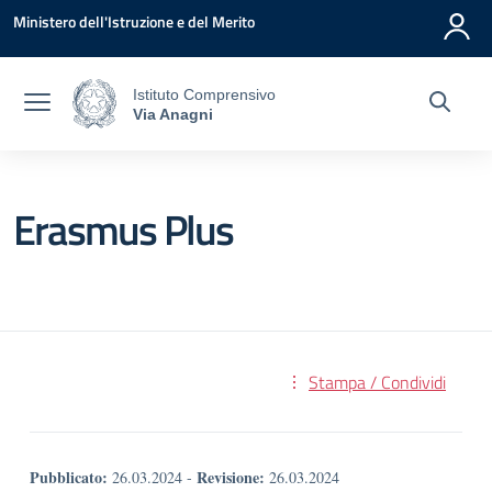
Vai ai contenuti
Vai al menu di navigazione
Vai al footer
Ministero dell'Istruzione e del Merito
Istituto Comprensivo
Via Anagni
Erasmus Plus
Stampa / Condividi
Pubblicato:
Revisione:
26.03.2024
-
26.03.2024