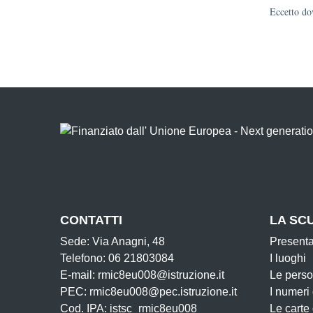
Eccetto dov
CONTATTI
LA SC
Sede: Via Anagni, 48
Present
Telefono: 06 21803084
I luoghi
E-mail: rmic8eu008@istruzione.it
Le pers
PEC: rmic8eu008@pec.istruzione.it
I numeri
Cod. IPA: istsc_rmic8eu008
Le carte