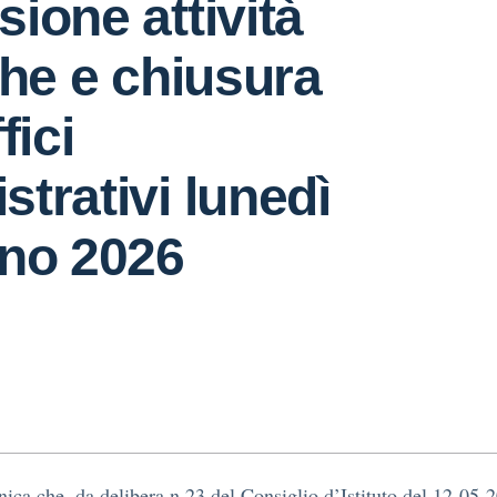
ione attività
che e chiusura
fici
trativi lunedì
gno 2026
ica che, da delibera n.23 del Consiglio d’Istituto del 12-05-