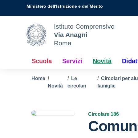
Vai ai contenuti
Vai al menu di navigazione
Vai al footer
Ministero dell'Istruzione e del Merito
Istituto Comprensivo
Via Anagni
Roma
Scuola
Servizi
Novità
Didat
Home
Le
Circolari per al
Novità
circolari
famiglie
Circolare 186
Comuni