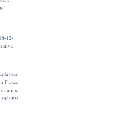
no
 18-12-
rativi.
colastico
a Frasca
zo stampa
. 39/1993