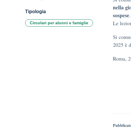
nella gi
Tipologia
sospese
.
Le lezio
Circolari per alunni e famiglie
Si comun
2025 è d
Roma, 2
Pubblicat