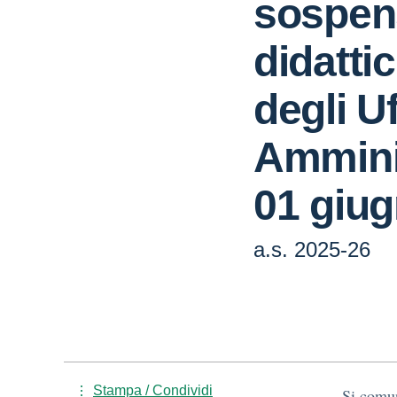
sospens
didatti
degli Uf
Amminis
01 giu
a.s. 2025-26
Stampa / Condividi
Si comun