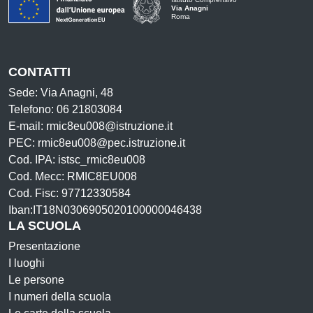
Via Anagni
Roma
CONTATTI
Sede: Via Anagni, 48
Telefono: 06 21803084
E-mail: rmic8eu008@istruzione.it
PEC: rmic8eu008@pec.istruzione.it
Cod. IPA: istsc_rmic8eu008
Cod. Mecc: RMIC8EU008
Cod. Fisc: 97712330584
Iban:IT18N0306905020100000046438
LA SCUOLA
Presentazione
I luoghi
Le persone
I numeri della scuola