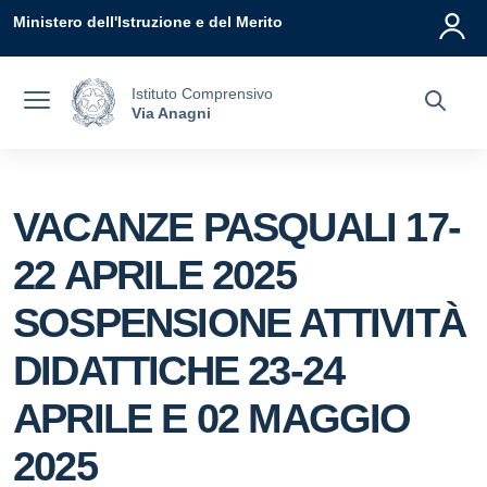
Vai ai contenuti
Vai al menu di navigazione
Vai al footer
Ministero dell'Istruzione e del Merito
Istituto Comprensivo
Via Anagni
VACANZE PASQUALI 17-
22 APRILE 2025
SOSPENSIONE ATTIVITÀ
DIDATTICHE 23-24
APRILE E 02 MAGGIO
2025